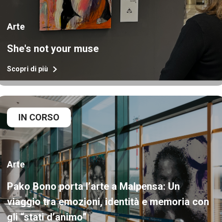
Arte
She's not your muse
Scopri di più
IN CORSO
Arte
Pako Bono porta l’arte a Malpensa: Un
viaggio tra emozioni, identità e memoria con
gli “stati d’animo”