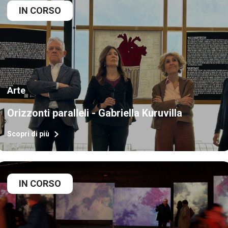
IN CORSO
Arte
Orizzonti paralleli - Gabriella Kuruvilla
Scopri di più
IN CORSO