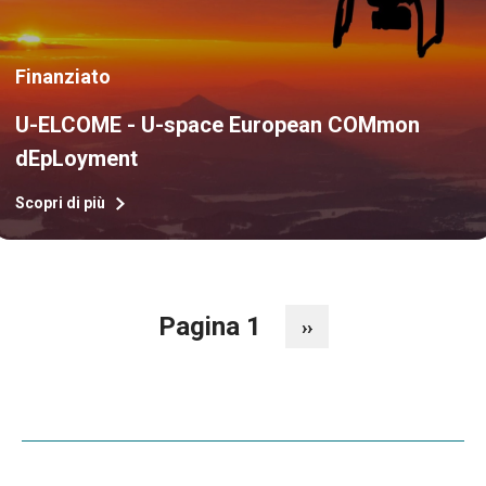
Finanziato
U-ELCOME - U-space European COMmon
dEpLoyment
Scopri di più
Pagina 1
››
Paginazione
Pagina
successiva