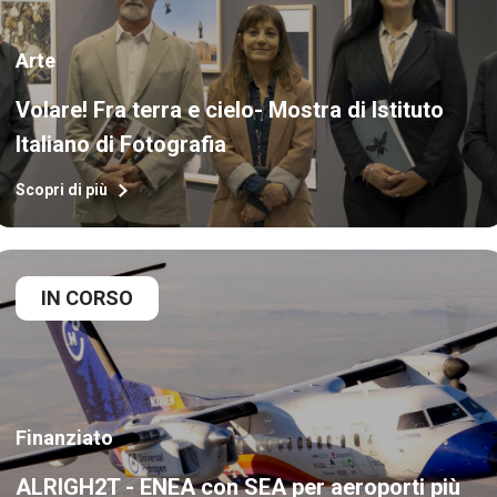
Arte
Volare! Fra terra e cielo- Mostra di Istituto
Italiano di Fotografia
Scopri di più
IN CORSO
Finanziato
ALRIGH2T - ENEA con SEA per aeroporti più