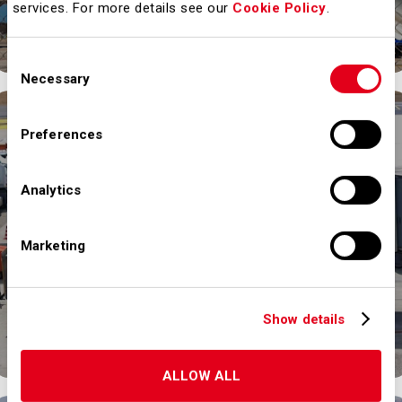
Mostra fotografica di Alessio Franconi
services. For more details see our
Cookie Policy
.
Scopri di più
Consent
Necessary
Selection
IN CORSO
Preferences
Analytics
Marketing
Finanziato
BEACON
Show details
Scopri di più
ALLOW ALL