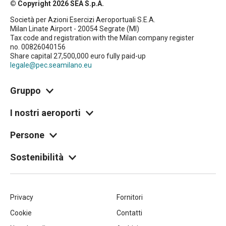
© Copyright 2026 SEA S.p.A.
Società per Azioni Esercizi Aeroportuali S.E.A.
Milan Linate Airport - 20054 Segrate (MI)
Tax code and registration with the Milan company register
no. 00826040156
Share capital 27,500,000 euro fully paid-up
legale@pec.seamilano.eu
Gruppo
I nostri aeroporti
Persone
Sostenibilità
Piè
Privacy
Fornitori
Cookie
Contatti
di