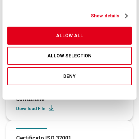
è chiamato il Responsabile
Anticorruzione previsto dalla legge
Show details
190/2012, poiché la relativa
previsione non è applicabile a SEA.
ALLOW ALL
ALLOW SELECTION
Documenti correlati
DENY
Politica per la prevenzione della
corruzione
Download File
Certificato ISO 37001