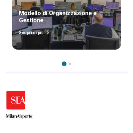
Modello di Organizzazione e
Gestione
W
Scopri di più
Sc