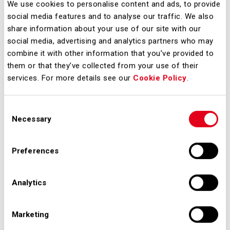
We use cookies to personalise content and ads, to provide
alla corruzione adottate dalla Società.
social media features and to analyse our traffic. We also
share information about your use of our site with our
Referente
social media, advertising and analytics partners who may
combine it with other information that you’ve provided to
Anticorruzione
them or that they’ve collected from your use of their
services. For more details see our
Cookie Policy
.
Sea ha individuato un referente
Consent
Anticorruzione nella persona del
Necessary
Selection
responsabile della funzione
Legal
Affairs Staff Services & Legal
Preferences
Compliance
con l’esclusiva finalità di
agevolare i terzi nelle interlocuzioni
Analytics
su tali tematiche con la Società, non
assolvendo il Referente ai compiti cui
Marketing