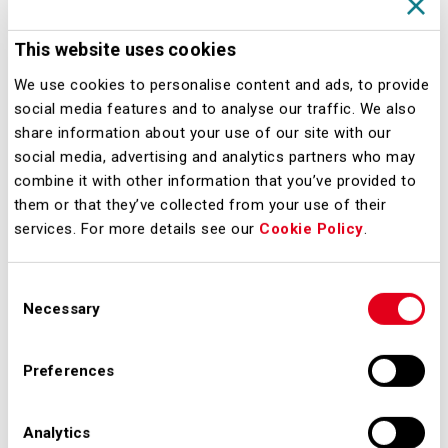
della caduta e l’oblio. In questo
This website uses cookies
progetto il volo diventa una metafora
We use cookies to personalise content and ads, to provide
della vita, fatta di slanci e battute di
social media features and to analyse our traffic. We also
arresto, in cui la tensione verso il
share information about your use of our site with our
cambiamento porta a spiccare il volo.
social media, advertising and analytics partners who may
La mostra, che gode del supporto di
combine it with other information that you’ve provided to
them or that they’ve collected from your use of their
Grange e Profoto, intende analizzare
services. For more details see our
Cookie Policy
.
il significato di “volare” in tutte le sue
declinazioni e ha portato a instaurare
Consent
un dialogo molto intenso tra gli
Necessary
Selection
studenti di IIF e Massimo Sestini che,
attraverso i suoi scatti spettacolari,
Preferences
racconta da decenni la storia del
costume e della società italiana da
Analytics