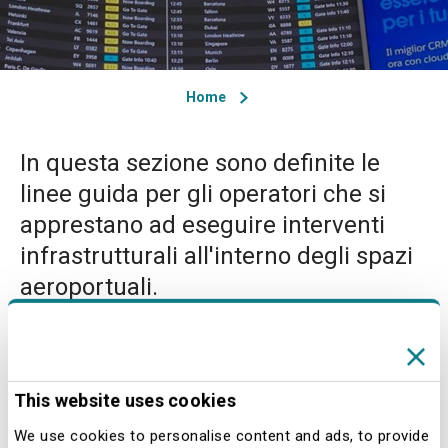
Home
In questa sezione sono definite le
linee guida per gli operatori che si
apprestano ad eseguire interventi
infrastrutturali all'interno degli spazi
aeroportuali.
Le informazioni sono valide per gli
Aeroporti di Milano Linate e di Milano
This website uses cookies
Malpensa e dovranno essere
osservate da tutti gli operatori
We use cookies to personalise content and ads, to provide