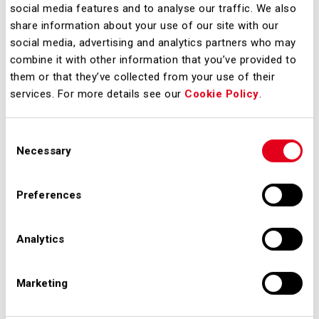
social media features and to analyse our traffic. We also
assegnatari di spazi concessi in
share information about your use of our site with our
utilizzo dal Gestore Aeroportuale, sia
social media, advertising and analytics partners who may
che si tratti di nuove realizzazioni, sia
combine it with other information that you’ve provided to
di ristrutturazione di strutture
them or that they’ve collected from your use of their
services. For more details see our
Cookie Policy
.
esistenti.
Consent
Necessary
Selection
DOCUMENTAZIONE
Preferences
Analytics
Marketing
Clicca al seguente link per accedere
alla documentazione relativa alla