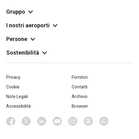
Gruppo
I nostri aeroporti
Persone
Sostenibilità
Piè
Privacy
Fornitori
Cookie
Contatti
di
Note Legali
Archivio
pagina
Accessibilità
Browser
Socials
Facebook
Twitter
Linkedin
Youtube
Instagram
Threads
Whatsapp