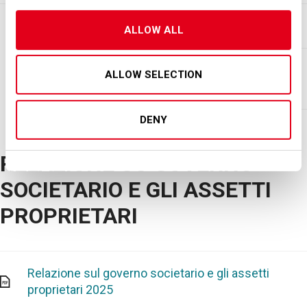
Comunicato stampa
ALLOW ALL
SEA: L'Assemblea degli Azionisti
ALLOW SELECTION
approva il Bilancio d'esercizio 2025
DENY
RELAZIONE SU GOVERNO
SOCIETARIO E GLI ASSETTI
PROPRIETARI
Relazione sul governo societario e gli assetti
proprietari 2025