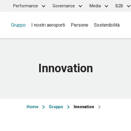
Top
Performance
Governance
Media
B2B
Main
menu
Gruppo
I nostri aeroporti
Persone
Sostenibilità
navigation
Innovation
Home
Gruppo
Innovation