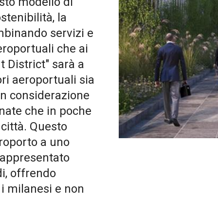
esto modello di
tenibilità, la
mbinando servizi e
eroportuali che ai
t District" sarà a
ori aeroportuali sia
e in considerazione
inate che in poche
città. Questo
eroporto a uno
 rappresentato
di, offrendo
 i milanesi e non