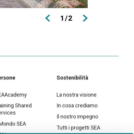
1
/
2
ersone
Sostenibilità
EAAcademy
La nostra visione
aining Shared
In cosa crediamo
ervices
Il nostro impegno
 Mondo SEA
Tutti i progetti SEA