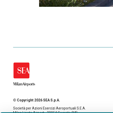
© Copyright 2026 SEA S.p.A.
Società per Azioni Esercizi Aeroportuali S.E.A.
Milan Linate Airport - 20054 Segrate (MI)