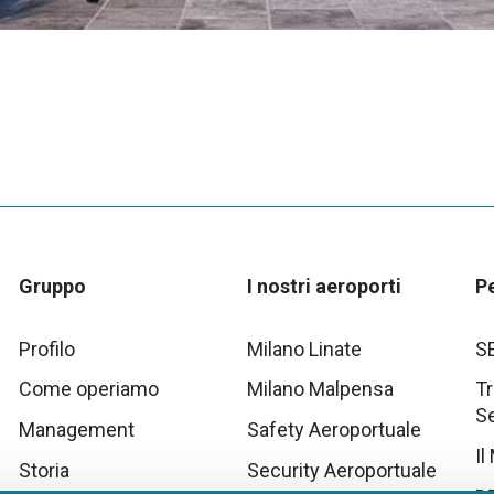
Gruppo
I nostri aeroporti
P
Profilo
Milano Linate
S
Come operiamo
Milano Malpensa
Tr
S
Management
Safety Aeroportuale
Il
Storia
Security Aeroportuale