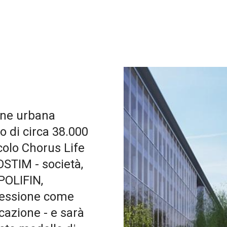
ione urbana
to di circa 38.000
colo Chorus Life
STIM - società,
POLIFIN,
ncessione come
icazione - e sarà