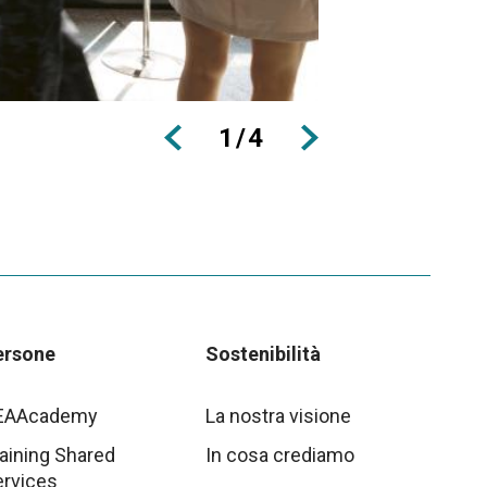
1
/
4
ersone
Sostenibilità
EAAcademy
La nostra visione
aining Shared
In cosa crediamo
ervices