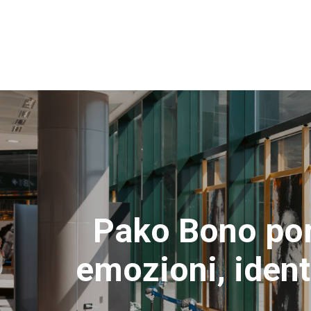
Pako Bono port
emozioni, ident