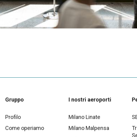
Gruppo
I nostri aeroporti
P
Profilo
Milano Linate
S
Come operiamo
Milano Malpensa
Tr
S