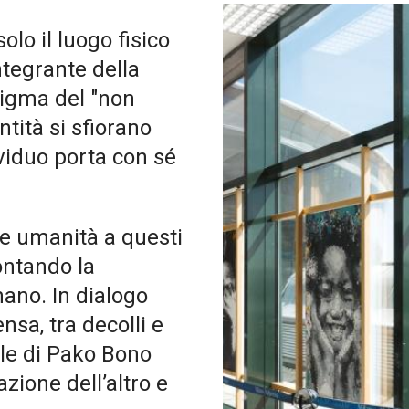
lo il luogo fisico
ntegrante della
digma del "non
ntità si sfiorano
ividuo porta con sé
re umanità a questi
contando la
mano. In dialogo
sa, tra decolli e
tele di Pako Bono
azione dell’altro e