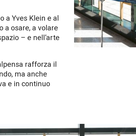
 a Yves Klein e al
o a osare, a volare
 spazio – e nell’arte
pensa rafforza il
ondo, ma anche
va e in continuo