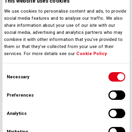
This website uses cookies
Questo approccio è stato presentato
in un webinar, il cui video integrale è
We use cookies to personalise content and ads, to provide
social media features and to analyse our traffic. We also
disponibile
qui
.
share information about your use of our site with our
social media, advertising and analytics partners who may
combine it with other information that you’ve provided to
them or that they’ve collected from your use of their
services. For more details see our
Cookie Policy
.
Consent
Necessary
Selection
Preferences
Analytics
Opportunità di business
Marketing