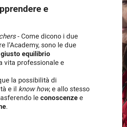
 apprendere e
achers
- Come dicono i due
re l’Academy, sono le due
l
giusto equilibrio
a vita professionale e
e la possibilità di
tà e il
know how
, e allo stesso
trasferendo le
conoscenze
e
ne
.