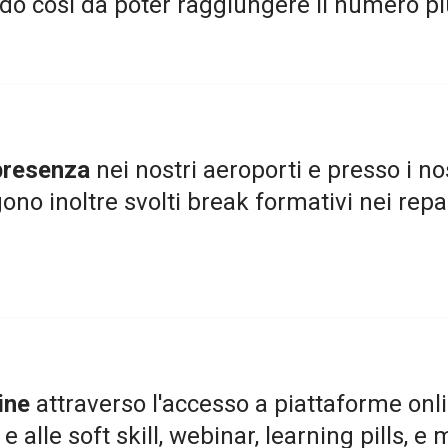
modo così da poter raggiungere il numero p
presenza
nei nostri aeroporti e presso i no
no inoltre svolti break formativi nei repa
ine
attraverso l'accesso a piattaforme onli
 alle soft skill, webinar, learning pills, e m