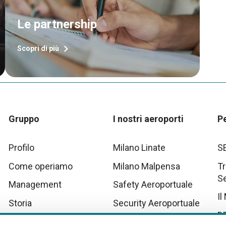
Le partnership
Scopri di più
Gruppo
I nostri aeroporti
P
Profilo
Milano Linate
S
Come operiamo
Milano Malpensa
Tr
S
Management
Safety Aeroportuale
Il
Storia
Security Aeroportuale
D
Innovation
Scenari Operativi