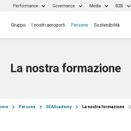
Top
Performance
Governance
Media
B2B
Main
menu
Gruppo
I nostri aeroporti
Persone
Sostenibilità
navigation
La nostra formazione
ome
Persone
SEAAcademy
La nostra formazione