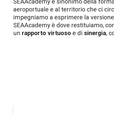
SEAAcademy è sinonimo della formazio
aeroportuale e al territorio che ci cir
impegniamo a esprimere la versione m
SEAAcademy è dove restituiamo, con g
un
rapporto virtuoso
e di
sinergia
, c