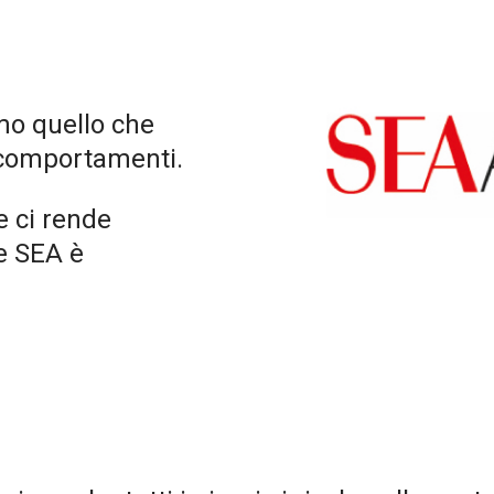
mo quello che
 comportamenti.
e ci rende
ne SEA è