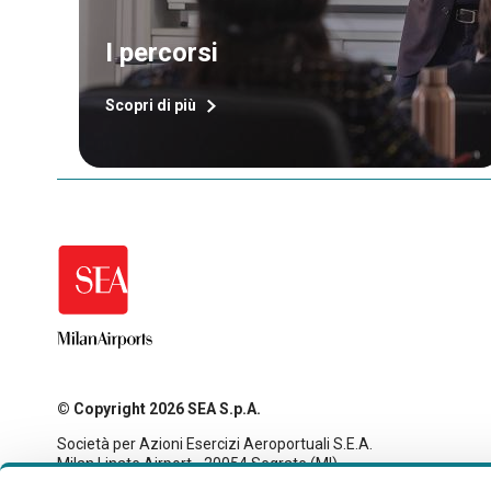
I percorsi
Scopri di più
© Copyright 2026 SEA S.p.A.
Società per Azioni Esercizi Aeroportuali S.E.A.
Milan Linate Airport - 20054 Segrate (MI)
Tax code and registration with the Milan company register