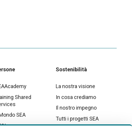
ersone
Sostenibilità
EAAcademy
La nostra visione
aining Shared
In cosa crediamo
ervices
Il nostro impegno
 Mondo SEA
Tutti i progetti SEA
E&I