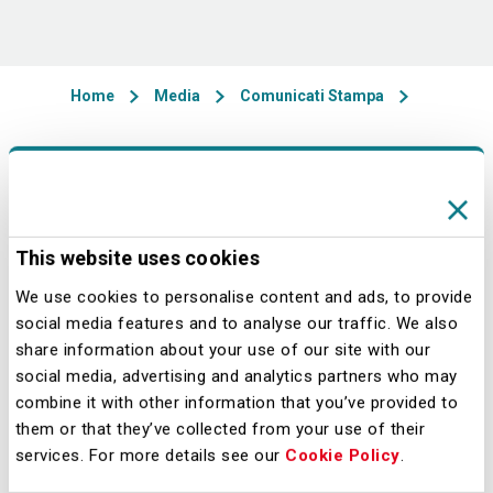
Home
Media
Comunicati Stampa
26/03/2026 - 11:22
Milano, 25 marzo 2026
- Il Consiglio di
This website uses cookies
Amministrazione di Società per
We use cookies to personalise content and ads, to provide
Azioni Esercizi Aeroportuali S.E.A.
social media features and to analyse our traffic. We also
(SEA), riunitosi in data 25 marzo 2026,
share information about your use of our site with our
ha esaminato e approvato il progetto
social media, advertising and analytics partners who may
combine it with other information that you’ve provided to
di bilancio di SEA, i risultati
them or that they’ve collected from your use of their
consolidati del Gruppo SEA e la
services. For more details see our
Cookie Policy
.
Rendicontazione consolidata di