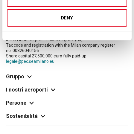
DENY
© Copyright 2026 SEA S.p.A.
Società per Azioni Esercizi Aeroportuali S.E.A.
Milan Linate Airport - 20054 Segrate (MI)
Tax code and registration with the Milan company register
no. 00826040156
Share capital 27,500,000 euro fully paid-up
legale@pec.seamilano.eu
Gruppo
I nostri aeroporti
Persone
Sostenibilità