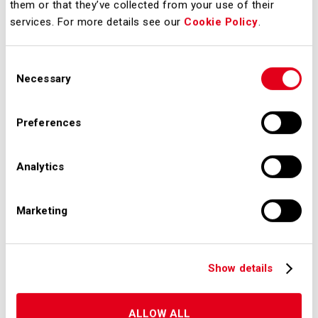
them or that they’ve collected from your use of their
dell’esercizio 2022. Il Consiglio di
services. For more details see our
Cookie Policy
.
Amministrazione di SEA ha
deliberato di convocare l’Assemblea
Consent
ordinaria della Società in data 28
Necessary
Selection
aprile 2023, in prima
convocazione e, occorrendo, in
Preferences
seconda convocazione il giorno 3
maggio 2023.
Analytics
Downloads
Marketing
Show details
Comunicato stampa
ALLOW ALL