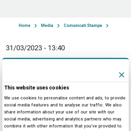
Home
Media
Comunicati Stampa
31/03/2023 - 13:40
Milano, 31 marzo 2023
- Il Consiglio di
Amministrazione di Società per
Azioni Esercizi Aeroportuali SEA
This website uses cookies
(SEA), riunitosi il 24 marzo 2023, ha
We use cookies to personalise content and ads, to provide
esaminato e approvato il progetto di
social media features and to analyse our traffic. We also
bilancio di SEA, i risultati consolidati
share information about your use of our site with our
del Gruppo SEA e la Dichiarazione
social media, advertising and analytics partners who may
combine it with other information that you’ve provided to
Non Finanziaria consolidata