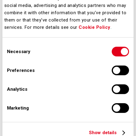
social media, advertising and analytics partners who may
combine it with other information that you’ve provided to
SEA è coinvolta nello sviluppo delle
them or that they’ve collected from your use of their
seguenti azioni:
services. For more details see our
Cookie Policy
.
Identificare casi d'uso e
Consent
Necessary
Selection
definizione di scenari da
convalidare
Preferences
Sviluppare la soluzione SESAR
che faciliterà l'arrivo e la
Analytics
partenza dal vertiporto. Questa
soluzione considera diversi casi
Marketing
d'uso che coprono molteplici
ambienti ATM e U-space per
consentire le operazioni di UAM
Show details