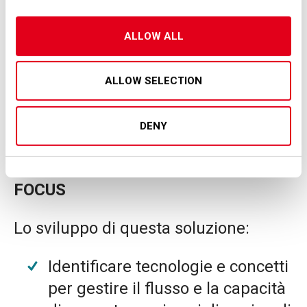
descrivendo rotte e traiettorie.
Consentire operazioni efficienti e
ALLOW ALL
sicure nei vertiporti con una
visione olistica a livello di rete
ALLOW SELECTION
della gestione della capacità
totale di terra e aria.
DENY
FOCUS
Lo sviluppo di questa soluzione:
Identificare tecnologie e concetti
per gestire il flusso e la capacità