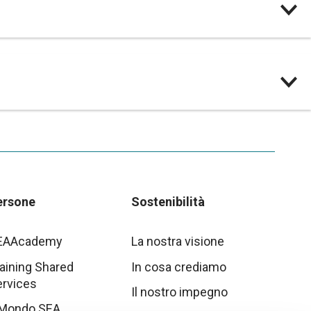
ersone
Sostenibilità
EAAcademy
La nostra visione
aining Shared
In cosa crediamo
ervices
Il nostro impegno
 Mondo SEA