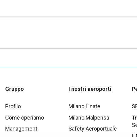
Gruppo
I nostri aeroporti
P
Profilo
Milano Linate
S
Come operiamo
Milano Malpensa
Tr
S
Management
Safety Aeroportuale
Il