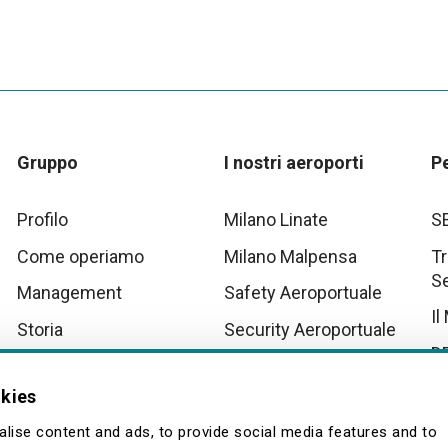
Gruppo
I nostri aeroporti
P
Profilo
Milano Linate
S
Come operiamo
Milano Malpensa
Tr
S
Management
Safety Aeroportuale
Il
Storia
Security Aeroportuale
D
Innovation
Scenari Operativi
Aeroportuali Malpensa
Tu
okies
Quality
La
lise content and ads, to provide social media features and to