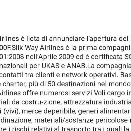
irlines è lieta di annunciare l’apertura
0F.Silk Way Airlines è la prima compagnia
1:2008 nell’Aprile 2009 ed è certificata SG
rnazionali per UKAS e ANAB.La compagnia a
contatti tra clienti e network operativi. Ba
 e charter, più di 50 destinazioni nel mond
irlines offre numerosi servizi:Voli cargo i
li da costru-zione, attrezzatura industrial
 (vivi), merce deperibile, generi alimentari
inazione, materiali/sostanze pericolose n
i rischi relativi al trasporto tra i quali 