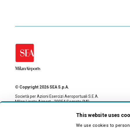
© Copyright 2026 SEA S.p.A.
Società per Azioni Esercizi Aeroportuali S.E.A.
Milan Linate Airport - 20054 Segrate (MI)
Tax code and registration with the Milan company register
no. 00826040156
This website uses co
Share capital 27,500,000 euro fully paid-up
legale@pec.seamilano.eu
We use cookies to persona