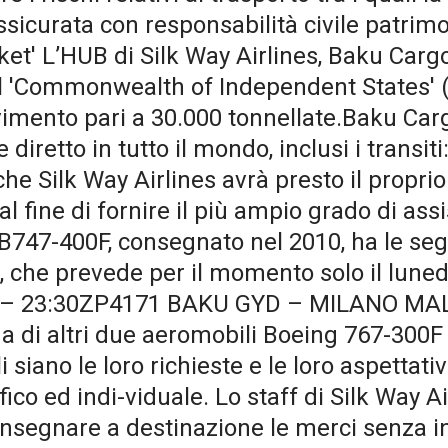
 assicurata con responsabilità civile patrim
et' L’HUB di Silk Way Airlines, Baku Cargo
el 'Commonwealth of Independent States' (C
vimento pari a 30.000 tonnellate.Baku Carg
iretto in tutto il mondo, inclusi i transi
 che Silk Way Airlines avrà presto il propr
al fine di fornire il più ampio grado di as
 B747-400F, consegnato nel 2010, ha le seg
, che prevede per il momento solo il lune
– 23:30ZP4171 BAKU GYD – MILANO MAL
di altri due aeromobili Boeing 767-300F pe
li siano le loro richieste e le loro aspettati
co ed indi-viduale. Lo staff di Silk Way 
consegnare a destinazione le merci senza in