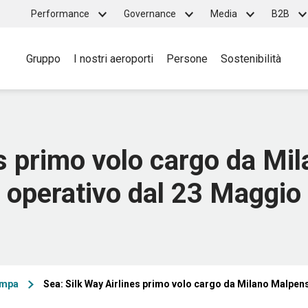
Top
Performance
Governance
Media
B2B
Main
menu
Gruppo
I nostri aeroporti
Persone
Sostenibilità
navigation
es primo volo cargo da M
operativo dal 23 Maggio
ampa
Sea: Silk Way Airlines primo volo cargo da Milano Malpen