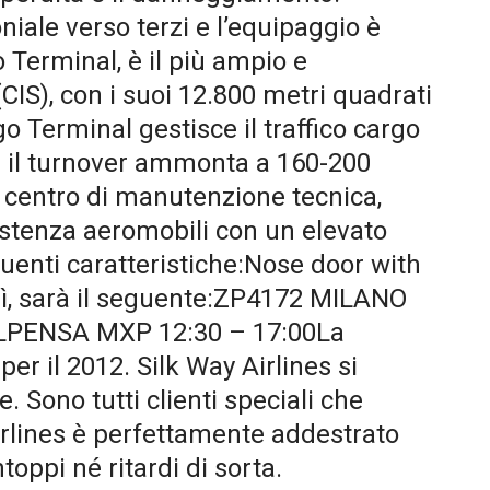
oniale verso terzi e l’equipaggio è
 Terminal, è il più ampio e
IS), con i suoi 12.800 metri quadrati
o Terminal gestisce il traffico cargo
ti: il turnover ammonta a 160-200
io centro di manutenzione tecnica,
sistenza aeromobili con un elevato
uenti caratteristiche:Nose door with
dì, sarà il seguente:ZP4172 MILANO
PENSA MXP 12:30 – 17:00La
r il 2012. Silk Way Airlines si
ve. Sono tutti clienti speciali che
Airlines è perfettamente addestrato
toppi né ritardi di sorta.