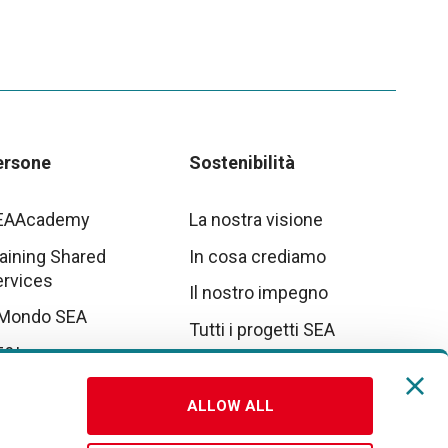
ersone
Sostenibilità
EAAcademy
La nostra visione
aining Shared
In cosa crediamo
ervices
Il nostro impegno
 Mondo SEA
Tutti i progetti SEA
E&I
tto parte da noi
ALLOW ALL
vora con noi