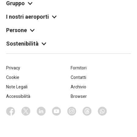
Gruppo
I nostri aeroporti
Persone
Sostenibilità
Piè
Privacy
Fornitori
Cookie
Contatti
di
Note Legali
Archivio
pagina
Accessibilità
Browser
Socials
Facebook
Twitter
Linkedin
Youtube
Instagram
Threads
Whatsapp