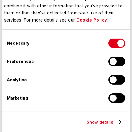
esercitato da chiunque abbia un
combine it with other information that you’ve provided to
them or that they’ve collected from your use of their
interesse diretto, concreto e attuale,
services. For more details see our
Cookie Policy
.
corrispondente ad una situazione
giuridicamente tutelata e collegata al
Consent
documento al quale chiede di
Necessary
Selection
accedere.
Preferences
Analytics
Regolamento per l'accesso ai
documenti amministrativi presso SEA
Marketing
Modulo per la richiesta di accesso ai
documenti amministrativi
Show details