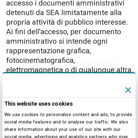
accesso i documenti amministrativi
detenuti da SEA limitatamente alla
propria attività di pubblico interesse.
Ai fini dell'accesso, per documento
amministrativo si intende ogni
rappresentazione grafica,
fotocinematografica,
elettromagnetica o di qualunque altra
specie del contenuto di atti, anche
interni o non relativi ad uno specifico
procedimento, detenuti da SEA e
This website uses cookies
concernenti attività di pubblico
We use cookies to personalise content and ads, to provide
interesse.
social media features and to analyse our traffic. We also
share information about your use of our site with our
Il diritto di accesso può essere
social media, advertising and analytics partners who may