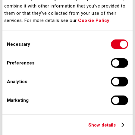
esercitato da chiunque abbia un
combine it with other information that you’ve provided to
them or that they’ve collected from your use of their
interesse diretto, concreto e attuale,
services. For more details see our
Cookie Policy
.
corrispondente ad una situazione
giuridicamente tutelata e collegata al
Consent
documento al quale chiede di
Necessary
Selection
accedere.
Preferences
Analytics
Regolamento per l'accesso ai
documenti amministrativi presso SEA
Marketing
Modulo per la richiesta di accesso ai
documenti amministrativi
Show details