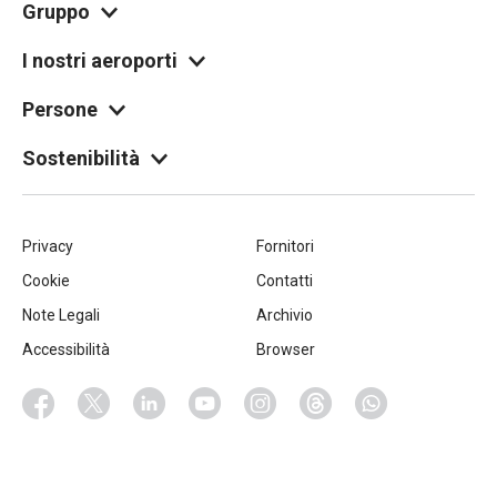
Gruppo
I nostri aeroporti
Persone
Sostenibilità
Piè
Privacy
Fornitori
Cookie
Contatti
di
Note Legali
Archivio
pagina
Accessibilità
Browser
Socials
Facebook
Twitter
Linkedin
Youtube
Instagram
Threads
Whatsapp