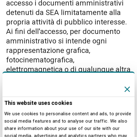
accesso i documenti amministrativi
detenuti da SEA limitatamente alla
propria attività di pubblico interesse.
Ai fini dell'accesso, per documento
amministrativo si intende ogni
rappresentazione grafica,
fotocinematografica,
elettromagnetica o di qualunque altra
specie del contenuto di atti, anche
interni o non relativi ad uno specifico
procedimento, detenuti da SEA e
This website uses cookies
concernenti attività di pubblico
We use cookies to personalise content and ads, to provide
interesse.
social media features and to analyse our traffic. We also
share information about your use of our site with our
Il diritto di accesso può essere
social media, advertising and analytics partners who may