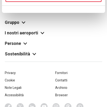
no. 00826040156
Share capital 27,500,000 euro fully paid-up
legale@pec.seamilano.eu
Gruppo
I nostri aeroporti
Persone
Sostenibilità
Piè
Privacy
Fornitori
Cookie
Contatti
di
Note Legali
Archivio
pagina
Accessibilità
Browser