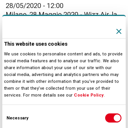
28/05/2020 - 12:00
Milano, 28 Maggio 2020 - Wizz Air, la
compagnia aerea più verde e in più
rapida crescita in Europa ha
annunciato oggi la sua 29esima base
This website uses cookies
a Milano. La compagnia aerea baserà
We use cookies to personalise content and ads, to provide
5 Airbus A321 a Milano Malpensa a
social media features and to analyse our traffic. We also
Luglio 2020. Accanto alla creazione
share information about your use of our site with our
social media, advertising and analytics partners who may
della nuova base e al completamento
combine it with other information that you’ve provided to
delle otto rotte già operative, Wizz Air
them or that they’ve collected from your use of their
ha annunciato venti nuove rotte per
services. For more details see our
Cookie Policy
.
undici paesi da Milano Malpensa a
partire da luglio 2020.
Consent
Necessary
Selection