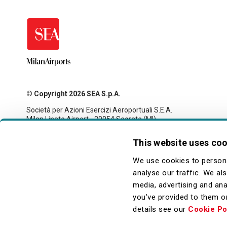
© Copyright 2026 SEA S.p.A.
Società per Azioni Esercizi Aeroportuali S.E.A.
Milan Linate Airport - 20054 Segrate (MI)
Tax code and registration with the Milan company register
no. 00826040156
This website uses co
Share capital 27,500,000 euro fully paid-up
legale@pec.seamilano.eu
We use cookies to persona
analyse our traffic. We al
media, advertising and ana
you’ve provided to them or
details see our
Cookie Po
Piè
Privacy
Cookie
Note Legali
Accessibilità