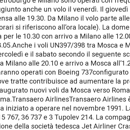
ietroburgo e Milano sono operati con frequ
unto anche un volo il venerdì. Il giovedì
nsa alle 19.30. Da Milano il volo parte alle
 orari si riferiscono all’ora locale). La dom
 per le 10.30 con arrivo a Milano alle 12.0
 18.05.Anche i voli UN397/398 tra Mosca e
ercoledì e il sabato secondo il seguente 
a Milano alle 20.10 e arrivo a Mosca all’1.
ranno operati con Boeing 737configurato c
ve tratte contribuisce ad aumentare la p
augurato nuovi voli da Mosca verso Roma e
oma.Transaero AirlinesTransaero Airlines
 iniziato a operare nel novembre 1991. La 
15 767, 36 737 e 3 Tupolev 214. La compagn
zione della società tedesca Jet Airliner C