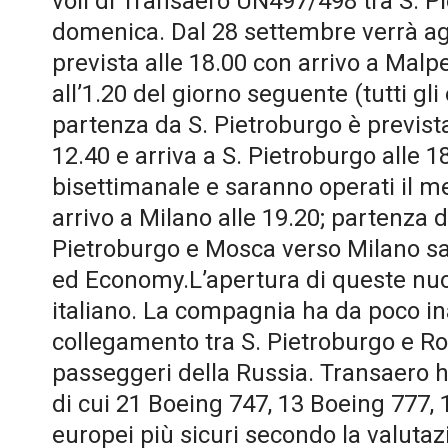
voli di Transaero UN497/498 tra S. P
domenica. Dal 28 settembre verrà aggi
prevista alle 18.00 con arrivo a Malpe
all’1.20 del giorno seguente (tutti gli
partenza da S. Pietroburgo è prevista
12.40 e arriva a S. Pietroburgo alle
bisettimanale e saranno operati il m
arrivo a Milano alle 19.20; partenza d
Pietroburgo e Mosca verso Milano sa
ed Economy.L’apertura di queste nuo
italiano. La compagnia ha da poco in
collegamento tra S. Pietroburgo e R
passeggeri della Russia. Transaero ha
di cui 21 Boeing 747, 13 Boeing 777, 
europei più sicuri secondo la valuta