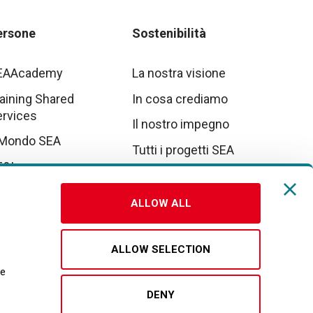
ersone
Sostenibilità
EAAcademy
La nostra visione
aining Shared
In cosa crediamo
ervices
Il nostro impegno
 Mondo SEA
Tutti i progetti SEA
E&I
tto parte da noi
ALLOW ALL
vora con noi
ALLOW SELECTION
re
DENY