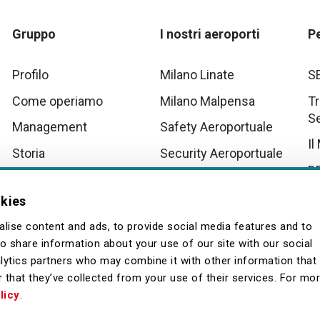
Gruppo
I nostri aeroporti
P
Profilo
Milano Linate
S
Come operiamo
Milano Malpensa
Tr
S
Management
Safety Aeroportuale
Il
Storia
Security Aeroportuale
D
Innovation
Scenari Operativi
Aeroportuali Malpensa
Tu
okies
Quality
La
lise content and ads, to provide social media features and to
so share information about your use of our site with our social
lytics partners who may combine it with other information that
 that they’ve collected from your use of their services. For mo
licy
.
Fornitori
Contatti
Archivio
Browser