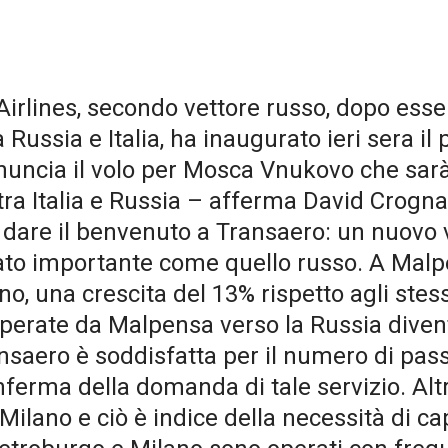
irlines, secondo vettore russo, dopo esse
ra Russia e Italia, ha inaugurato ieri sera i
nnuncia il volo per Mosca Vnukovo che sarà
i tra Italia e Russia – afferma David Crogna
are il benvenuto a Transaero: un nuovo ve
o importante come quello russo. A Malpens
nno, una crescita del 13% rispetto agli st
perate da Malpensa verso la Russia divent
ansaero è soddisfatta per il numero di pas
erma della domanda di tale servizio. Altr
 Milano e ciò è indice della necessità di ca