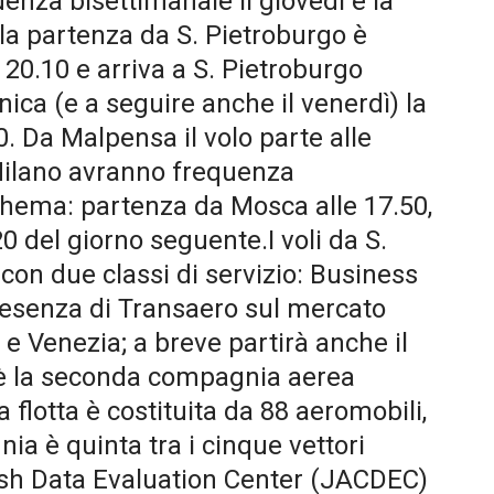
enza bisettimanale il giovedì e la
 la partenza da S. Pietroburgo è
 20.10 e arriva a S. Pietroburgo
enica (e a seguire anche il venerdì) la
0. Da Malpensa il volo parte alle
 Milano avranno frequenza
schema: partenza da Mosca alle 17.50,
20 del giorno seguente.I voli da S.
on due classi di servizio: Business
resenza di Transaero sul mercato
 Venezia; a breve partirà anche il
 è la seconda compagnia aerea
flotta è costituita da 88 aeromobili,
ia è quinta tra i cinque vettori
rash Data Evaluation Center (JACDEC)