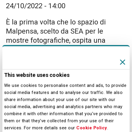
24/10/2022 - 14:00
È la prima volta che lo spazio di
Malpensa, scelto da SEA per le
mostre fotografiche, ospita una
personale dedicata all’Islanda –
afferma Alessandro Fidato, Chief
Operating Officer di SEA – La
This website uses cookies
bellezza di queste immagini è il
risultato di inquadrature realizzate da
We use cookies to personalise content and ads, to provide
social media features and to analyse our traffic. We also
un’artista che, grazie alla profonda
share information about your use of our site with our
conoscenza di questo territorio, ne ha
social media, advertising and analytics partners who may
saputo esaltare la natura selvaggia e
combine it with other information that you’ve provided to
them or that they’ve collected from your use of their
così affascinante. Un posto magico
services. For more details see our
Cookie Policy
.
che sprigiona una forza vitale da