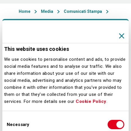
Home
Media
Comunicati Stampa
07/10/2015 - 14:00
This website uses cookies
Milano, 7 ottobre 2015 - FedEx
Express, società controllata di FedEx
We use cookies to personalise content and ads, to provide
social media features and to analyse our traffic. We also
Corp. (FDX), la più grande compagnia
share information about your use of our site with our
di trasporto espresso al mondo e
social media, advertising and analytics partners who may
SEA, la società di gestione degli
combine it with other information that you’ve provided to
Aeroporti di Milano, annunciano
them or that they’ve collected from your use of their
services. For more details see our
Cookie Policy
.
l’avvio del cantiere per la costruzione
di una nuova base operativa a
Consent
Malpensa.
Necessary
Selection