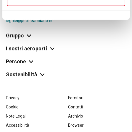
Tax code and registration with the Milan company register
no. 00826040156
Share capital 27,500,000 euro fully paid-up
legale@pec.seamilano.eu
Gruppo
I nostri aeroporti
Persone
Sostenibilità
Piè
Privacy
Fornitori
Cookie
Contatti
di
Note Legali
Archivio
pagina
Accessibilità
Browser