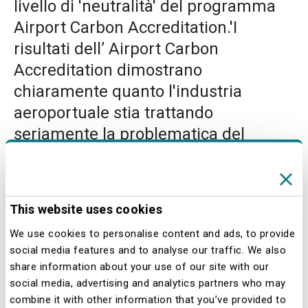
livello di 'neutralità' del programma
Airport Carbon Accreditation.'I
risultati dell’ Airport Carbon
Accreditation dimostrano
chiaramente quanto l'industria
aeroportuale stia trattando
seriamente la problematica del
cambiamento climatico e siamo
molto orgogliosi che Linate e
Malpensa facciano parte di questo
This website uses cookies
impegno. - ha commentato Giuseppe
We use cookies to personalise content and ads, to provide
Bonomi, Presidente di SEA – Le
social media features and to analyse our traffic. We also
azioni messe in campo per ridurre le
share information about your use of our site with our
emissioni di CO2 sono poco visibili ai
social media, advertising and analytics partners who may
combine it with other information that you’ve provided to
passeggeri, ma i risultati dimostrano i