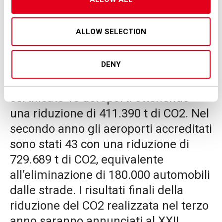
Europa, sono 55 gli aeroporti
certificati, ognuno accreditato ad uno
ALLOW SELECTION
dei quattro livelli disponibili di
certificazione (Mapping, Reduction,
DENY
Optimisation, Neutrality).Durante il
primo anno, il programma ha
certificato 18 aeroporti ottenendo
una riduzione di 411.390 t di CO2. Nel
secondo anno gli aeroporti accreditati
sono stati 43 con una riduzione di
729.689 t di CO2, equivalente
all’eliminazione di 180.000 automobili
dalle strade. I risultati finali della
riduzione del CO2 realizzata nel terzo
anno saranno annunciati al XXII