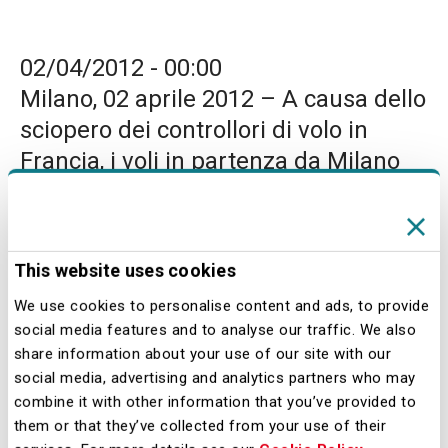
02/04/2012 - 00:00
Milano, 02 aprile 2012 – A causa dello
sciopero dei controllori di volo in
Francia, i voli in partenza da Milano
Linate e Milano Malpensa, che
devono sorvolare lo spazio aereo
francese potranno subire ritardi e/o
This website uses cookies
cancellazioni.Sea invita pertanto i
We use cookies to personalise content and ads, to provide
passeggeri a contattare la propria
social media features and to analyse our traffic. We also
compagnia aerea per ricevere
share information about your use of our site with our
informazioni sull’operatività del
social media, advertising and analytics partners who may
combine it with other information that you’ve provided to
volo.Le informazioni in tempo reale
them or that they’ve collected from your use of their
sulla situazione operativa degli