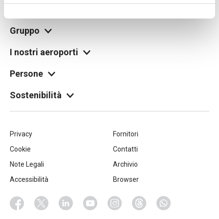
legale@pec.seamilano.eu
Gruppo
I nostri aeroporti
Persone
Sostenibilità
Piè
Privacy
Fornitori
Cookie
Contatti
di
Note Legali
Archivio
pagina
Accessibilità
Browser
Socials
Facebook
Twitter
Linkedin
Youtube
Instagram
Threads
Whatsapp