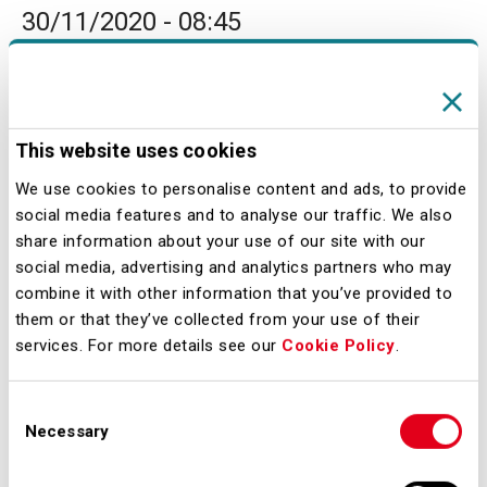
30/11/2020 - 08:45
Il 26 novembre decollato
dall’aeroporto di Milano Malpensa il
primo volo covid free internazionale
This website uses cookies
con destinazione Nanchino. Il
collegamento diretto è operato da
We use cookies to personalise content and ads, to provide
social media features and to analyse our traffic. We also
Neos, la compagnia aerea del Gruppo
share information about your use of our site with our
Alpitour che già durante l’emergenza
social media, advertising and analytics partners who may
dei mesi scorsi si è distinta per lo
combine it with other information that you’ve provided to
them or that they’ve collected from your use of their
stretto rapporto di collaborazione e
services. For more details see our
Cookie Policy
.
sostegno con le Istituzioni cinesi e il
Governo italiano.
Consent
Necessary
Selection
Downloads