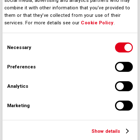
social media, advertising and analytics partners who may
situazione di crisi (da pro-blemi in
combine it with other information that you’ve provided to
aeroporto per condizioni meteo
them or that they’ve collected from your use of their
sfavorevoli fino ad un caso di
services. For more details see our
Cookie Policy
.
sversamen-to di carburante o al
crash aereo) per mettere alla prova la
Consent
Necessary
Selection
capacità di risposta e interazione con
i media ed altri stakeholder delle
Preferences
funzioni aziendali dedicate e
dell’intera Azienda, al fine di
Analytics
migliorare il servizio informativo ai
passeggeri.
Marketing
Downloads
Show details