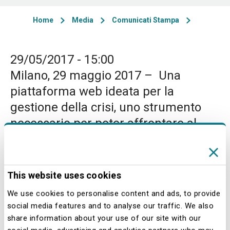
Home
Media
Comunicati Stampa
29/05/2017 - 15:00
Milano, 29 maggio 2017 – Una
piattaforma web ideata per la
gestione della crisi, uno strumento
necessario per poter affrontare al
meglio eventuali crisi di comuni-
cazione che possono colpire
l’Azienda. È questo l’obiettivo con cui
This website uses cookies
SEA ha ideato e sviluppato uno
We use cookies to personalise content and ads, to provide
spazio web sicuro e protetto dove è
social media features and to analyse our traffic. We also
possibile simulare una vera e propria
share information about your use of our site with our