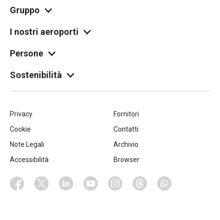
Gruppo
I nostri aeroporti
Persone
Sostenibilità
Piè
Privacy
Fornitori
Cookie
Contatti
di
Note Legali
Archivio
pagina
Accessibilità
Browser
Socials
Facebook
Twitter
Linkedin
Youtube
Instagram
Threads
Whatsapp