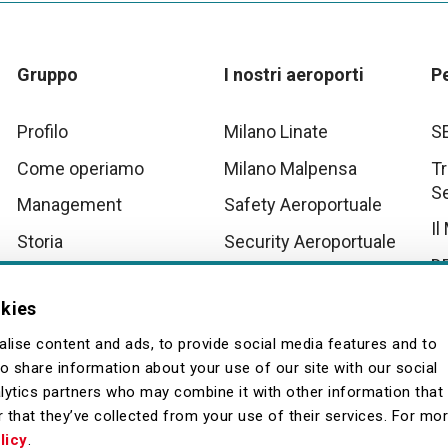
Gruppo
I nostri aeroporti
P
Profilo
Milano Linate
S
Come operiamo
Milano Malpensa
Tr
S
Management
Safety Aeroportuale
Il
Storia
Security Aeroportuale
D
Innovation
Scenari Operativi
Aeroportuali Malpensa
Tu
okies
Quality
La
lise content and ads, to provide social media features and to
so share information about your use of our site with our social
lytics partners who may combine it with other information that
 that they’ve collected from your use of their services. For mo
licy
.