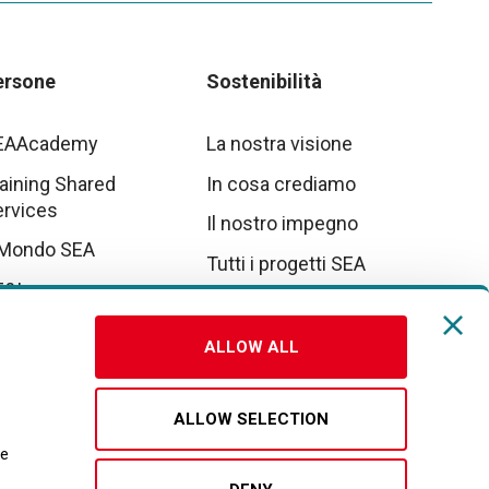
ersone
Sostenibilità
EAAcademy
La nostra visione
aining Shared
In cosa crediamo
ervices
Il nostro impegno
 Mondo SEA
Tutti i progetti SEA
E&I
tto parte da noi
ALLOW ALL
vora con noi
ALLOW SELECTION
re