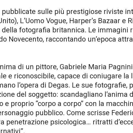
ubblicate sulle più prestigiose riviste inte
ito), L’Uomo Vogue, Harper’s Bazaar e Ri
ca della fotografia britannica. Le immagin
ondo Novecento, raccontando un’epoca attrav
nima di un pittore, Gabriele Maria Pagnini
le e riconoscibile, capace di coniugare la 
no l’opera di Degas. Le sue fotografie, 
ione del soggetto: scandagliano l’anima de
ero e proprio “corpo a corpo” con la macchi
 personaggio pubblico. Come scrisse Federic
 penetrazione psicologica… ritratti d’eccez
rnativi”.