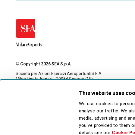
© Copyright 2026 SEA S.p.A.
Società per Azioni Esercizi Aeroportuali S.E.A.
Milan Linate Airport - 20054 Segrate (MI)
Tax code and registration with the Milan company register
no. 00826040156
This website uses co
Share capital 27,500,000 euro fully paid-up
legale@pec.seamilano.eu
We use cookies to persona
analyse our traffic. We al
media, advertising and ana
you’ve provided to them or
details see our
Cookie Po