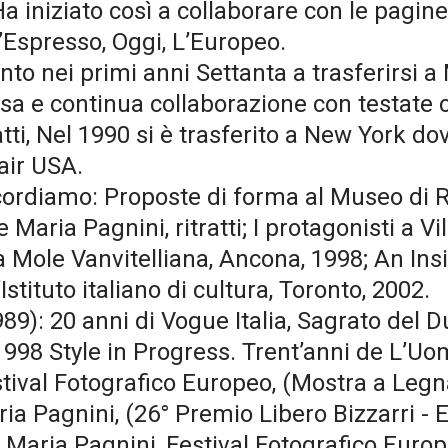
a iniziato così a collaborare con le pagine
’Espresso, Oggi, L’Europeo.
into nei primi anni Settanta a trasferirsi a 
tensa e continua collaborazione con testat
atti, Nel 1990 si è trasferito a New York do
Fair USA.
cordiamo: Proposte di forma al Museo di 
Maria Pagnini, ritratti; I protagonisti a Vi
Mole Vanvitelliana, Ancona, 1998; An Inside
stituto italiano di cultura, Toronto, 2002.
1989): 20 anni di Vogue Italia, Sagrato de
-1998 Style in Progress. Trent’anni de L’
stival Fotografico Europeo, (Mostra a Legn
Maria Pagnini, (26° Premio Libero Bizzarri 
e Maria Pagnini, Festival Fotografico Euro