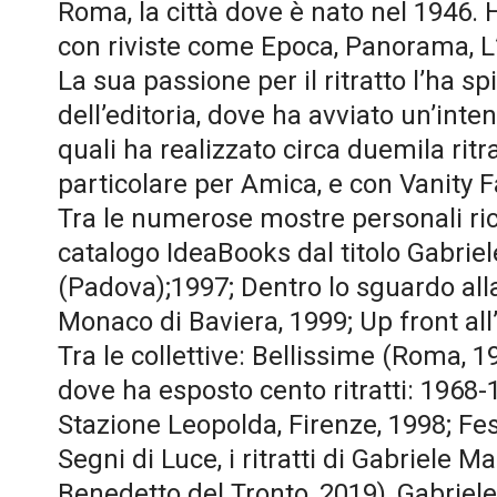
Roma, la città dove è nato nel 1946. H
con riviste come Epoca, Panorama, L
La sua passione per il ritratto l’ha sp
dell’editoria, dove ha avviato un’in
quali ha realizzato circa duemila ritr
particolare per Amica, e con Vanity 
Tra le numerose mostre personali ri
catalogo IdeaBooks dal titolo Gabriele 
(Padova);1997; Dentro lo sguardo alla 
Monaco di Baviera, 1999; Up front all’I
Tra le collettive: Bellissime (Roma, 
dove ha esposto cento ritratti: 1968
Stazione Leopolda, Firenze, 1998; Fe
Segni di Luce, i ritratti di Gabriele 
Benedetto del Tronto, 2019), Gabriel