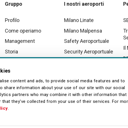
Gruppo
I nostri aeroporti
P
Profilo
Milano Linate
S
Come operiamo
Milano Malpensa
Tr
S
Management
Safety Aeroportuale
Il
Storia
Security Aeroportuale
D
Innovation
Scenari Operativi
Aeroportuali Malpensa
Tu
okies
Quality
La
lise content and ads, to provide social media features and to
so share information about your use of our site with our social
lytics partners who may combine it with other information that
 that they’ve collected from your use of their services. For mo
licy
.
Fornitori
Contatti
Archivio
Browser