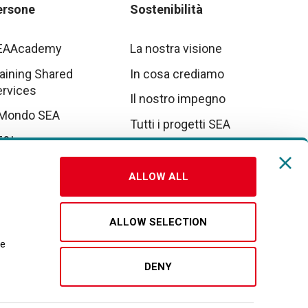
ersone
Sostenibilità
EAAcademy
La nostra visione
aining Shared
In cosa crediamo
ervices
Il nostro impegno
 Mondo SEA
Tutti i progetti SEA
E&I
tto parte da noi
ALLOW ALL
vora con noi
ALLOW SELECTION
re
DENY
Socials
Facebook
Twitter
Linkedin
Youtube
Instagram
Threads
Whatsa