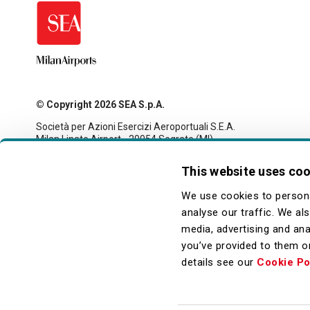
© Copyright 2026 SEA S.p.A.
Società per Azioni Esercizi Aeroportuali S.E.A.
Milan Linate Airport - 20054 Segrate (MI)
Tax code and registration with the Milan company register
no. 00826040156
This website uses co
Share capital 27,500,000 euro fully paid-up
legale@pec.seamilano.eu
We use cookies to persona
analyse our traffic. We al
media, advertising and ana
you’ve provided to them or
details see our
Cookie Po
Piè
Privacy
Cookie
Note Legali
Accessibilità