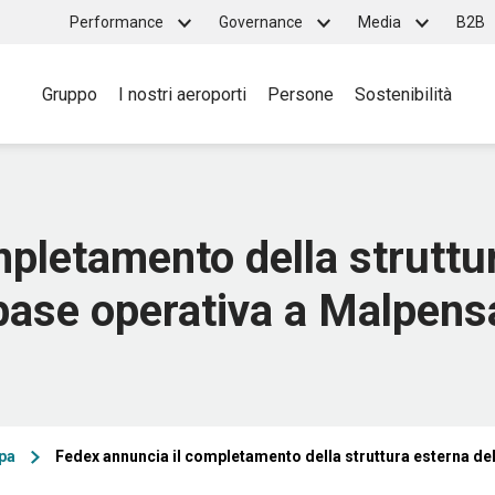
Top
Performance
Governance
Media
B2B
Main
menu
Gruppo
I nostri aeroporti
Persone
Sostenibilità
navigation
pletamento della struttu
base operativa a Malpens
pa
Fedex annuncia il completamento della struttura esterna de