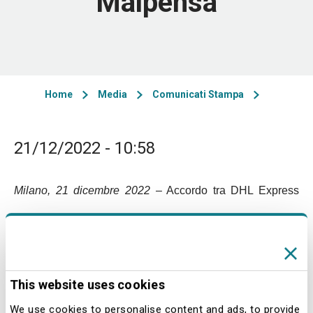
Malpensa
Home
Media
Comunicati Stampa
21/12/2022 - 10:58
Milano, 21 dicembre 2022
– Accordo tra DHL Express
Italy, leader del settore dei corrieri aerei espressi, Gruppo
SEA, che gestisce l’aeroporto di Milano Malpensa e
Milano Linate, ed Eni per la sperimentazione di Eni
This website uses cookies
Biojet, il SAF (Sustainable Aviation Fuel) miscelato al
We use cookies to personalise content and ads, to provide