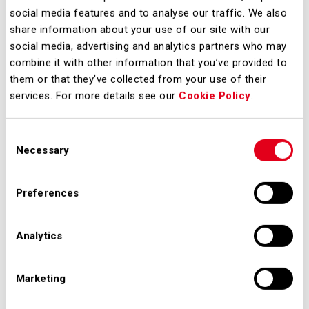
social media features and to analyse our traffic. We also
20% con JetA1 e prodotto esclusivamente da materie
share information about your use of our site with our
prime di scarto, grassi animali e oli vegetali esausti, su 28
social media, advertising and analytics partners who may
combine it with other information that you’ve provided to
voli da Malpensa. DHL Express è primo in Italia, tra i
them or that they’ve collected from your use of their
corrieri aerei espressi, a utilizzare carburante avionico
services. For more details see our
Cookie Policy
.
sostenibile per i propri voli. DHL Express
nel 2022 ha
Consent
attivato ben 91 progetti in ambito ESG attraverso svariate
Necessary
Selection
iniziative sul territorio nazionale che toccano i tre aspetti:
Preferences
Environment (ambiente), Social (sociale) e Governance
(regolamentazione), e ora chiude l’anno con un ulteriore
Analytics
importante risultato, a meno di due anni dal lancio del
Marketing
primo test realizzato a San Francisco nel 2020 dal