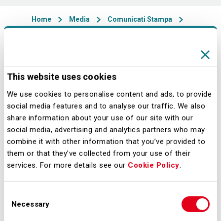
Home
Media
Comunicati Stampa
24/07/2013 - 13:30
Darwin Airline, la Regional svizzera di
This website uses cookies
riferimento dell’area alpina e
We use cookies to personalise content and ads, to provide
subalpina, e SEA Aeroporti di Milano,
social media features and to analyse our traffic. We also
sono lieti di annunciare la nuova
share information about your use of our site with our
social media, advertising and analytics partners who may
tratta Milano Malpensa – Cambridge
combine it with other information that you’ve provided to
che saràufficialmente operata a
them or that they’ve collected from your use of their
partire dal 2 settembre 2013 con
services. For more details see our
Cookie Policy
.
tariffa promozionale da € 199 a
persona andata e ritorno.
Consent
Necessary
Selection