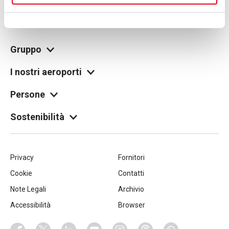
no. 00826040156
Share capital 27,500,000 euro fully paid-up
legale@pec.seamilano.eu
Gruppo
I nostri aeroporti
Persone
Sostenibilità
Piè
Privacy
Fornitori
Cookie
Contatti
di
Note Legali
Archivio
pagina
Accessibilità
Browser