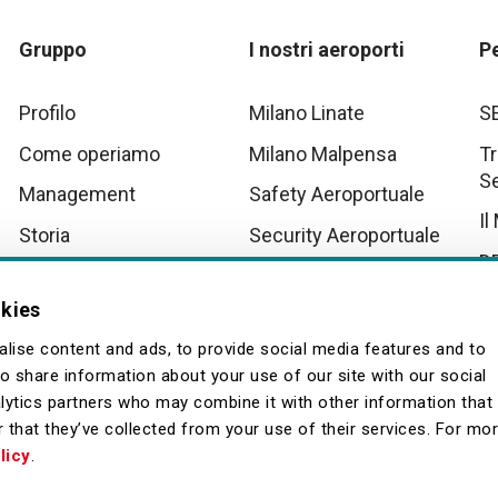
Gruppo
I nostri aeroporti
P
Profilo
Milano Linate
S
Come operiamo
Milano Malpensa
Tr
S
Management
Safety Aeroportuale
Il
Storia
Security Aeroportuale
D
Innovation
Scenari Operativi
Aeroportuali Malpensa
Tu
okies
Quality
La
lise content and ads, to provide social media features and to
so share information about your use of our site with our social
lytics partners who may combine it with other information that
 that they’ve collected from your use of their services. For mo
licy
.
Fornitori
Contatti
Archivio
Browser