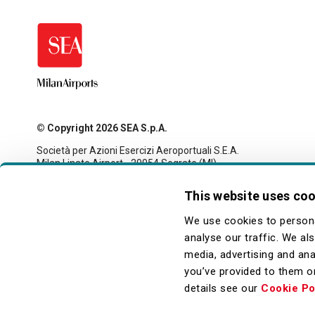
© Copyright 2026 SEA S.p.A.
Società per Azioni Esercizi Aeroportuali S.E.A.
Milan Linate Airport - 20054 Segrate (MI)
Tax code and registration with the Milan company register
no. 00826040156
This website uses co
Share capital 27,500,000 euro fully paid-up
legale@pec.seamilano.eu
We use cookies to persona
analyse our traffic. We al
media, advertising and ana
you’ve provided to them or
details see our
Cookie Po
Piè
Privacy
Cookie
Note Legali
Accessibilità