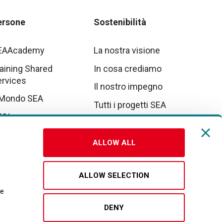
ersone
Sostenibilità
EAAcademy
La nostra visione
aining Shared
In cosa crediamo
ervices
Il nostro impegno
 Mondo SEA
Tutti i progetti SEA
E&I
tto parte da noi
ALLOW ALL
vora con noi
ALLOW SELECTION
re
DENY