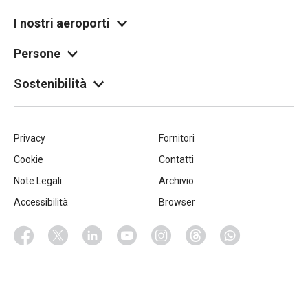
I nostri aeroporti
Persone
Sostenibilità
Piè
Privacy
Fornitori
Cookie
Contatti
di
Note Legali
Archivio
pagina
Accessibilità
Browser
Socials
Facebook
Twitter
Linkedin
Youtube
Instagram
Threads
Whatsapp