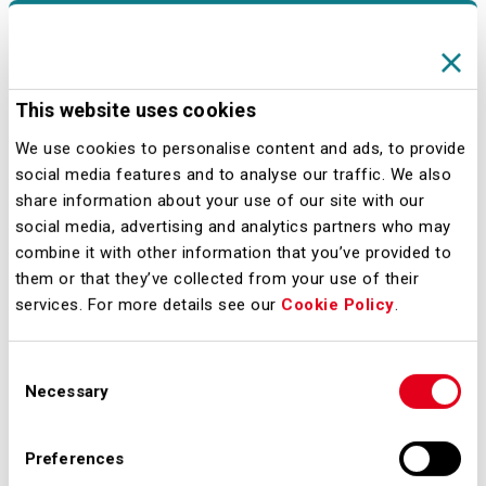
Company in collaborazione con
Alenia Aeronautica, società del
gruppo Finmeccanica. Armavia è
This website uses cookies
stata la prima compagnia aerea al
We use cookies to personalise content and ads, to provide
mondo ad utilizzare questo
social media features and to analyse our traffic. We also
aeromobile.Grazie al network di
share information about your use of our site with our
Armavia, in continua espansione, sarà
social media, advertising and analytics partners who may
combine it with other information that you’ve provided to
possibile raggiungere, con scalo a
them or that they’ve collected from your use of their
Yerevan, diverse destinazioni in
services. For more details see our
Cookie Policy
.
Russia, Ucraina e Medio Oriente.Con
questo nuovo collegamento Milano
Consent
Malpensa registra una nuova
Necessary
Selection
destinazione nel proprio network e un
nuovo vettore per l’aeroporto. Con
Preferences