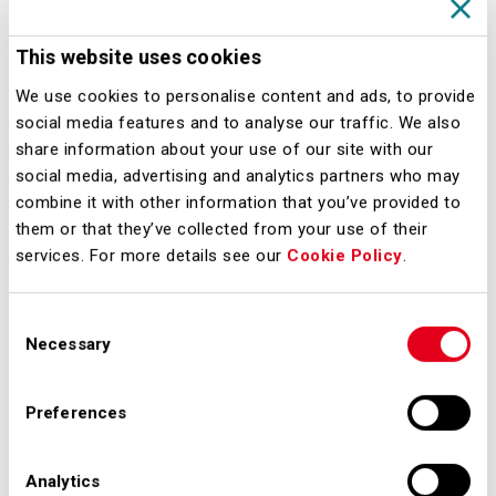
incremento del 30% sullo stesso
semestre del 2012) e cresce
This website uses cookies
l’interesse per il servizio da parte dei
We use cookies to personalise content and ads, to provide
principali player e attori dell’industria.
social media features and to analyse our traffic. We also
share information about your use of our site with our
Numerosi infatti sono stati i
social media, advertising and analytics partners who may
riconoscimenti per il lavoro svolto
combine it with other information that you’ve provided to
nello sviluppo di questa innovativa
them or that they’ve collected from your use of their
modalità di viaggio: a partire dagli
services. For more details see our
Cookie Policy
.
apprezzamenti apparsi sulla stampa
dalla CEO di easyJet Carolin McCall,
Consent
Necessary
Selection
per proseguire con la visita a
Malpensa dell’aeroporto di Barcellona
Preferences
l’interese da parte dell’aeroporto di
Praga, Francoforte, Schiphol per
Analytics