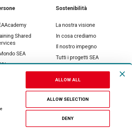
ersone
Sostenibilità
EAAcademy
La nostra visione
aining Shared
In cosa crediamo
ervices
Il nostro impegno
 Mondo SEA
Tutti i progetti SEA
E&I
tto parte da noi
ALLOW ALL
vora con noi
ALLOW SELECTION
re
DENY
Socials