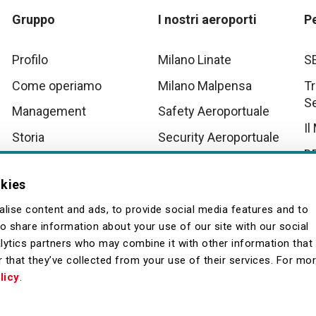
Gruppo
I nostri aeroporti
P
Profilo
Milano Linate
S
Come operiamo
Milano Malpensa
Tr
S
Management
Safety Aeroportuale
Il
Storia
Security Aeroportuale
D
Innovation
Scenari Operativi
Aeroportuali Malpensa
Tu
okies
Quality
La
lise content and ads, to provide social media features and to
so share information about your use of our site with our social
lytics partners who may combine it with other information that
 that they’ve collected from your use of their services. For mo
licy
.
Fornitori
Contatti
Archivio
Browser