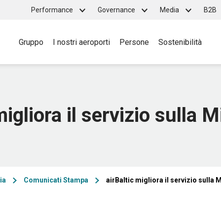
Top
Performance
Governance
Media
B2B
Main
menu
Gruppo
I nostri aeroporti
Persone
Sostenibilità
navigation
migliora il servizio sulla 
ia
Comunicati Stampa
airBaltic migliora il servizio sulla