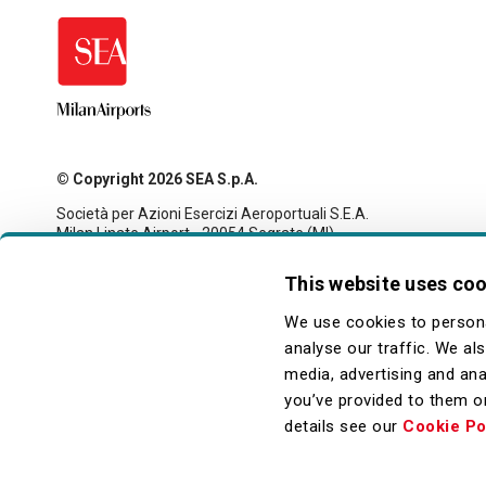
© Copyright 2026 SEA S.p.A.
Società per Azioni Esercizi Aeroportuali S.E.A.
Milan Linate Airport - 20054 Segrate (MI)
Tax code and registration with the Milan company register
no. 00826040156
This website uses co
Share capital 27,500,000 euro fully paid-up
legale@pec.seamilano.eu
We use cookies to persona
analyse our traffic. We al
media, advertising and ana
you’ve provided to them or
details see our
Cookie Po
Piè
Privacy
Cookie
Note Legali
Accessibilità