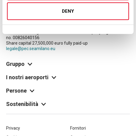
DENY
© Copyright 2026 SEA S.p.A.
Società per Azioni Esercizi Aeroportuali S.E.A.
Milan Linate Airport - 20054 Segrate (MI)
Tax code and registration with the Milan company register
no. 00826040156
Share capital 27,500,000 euro fully paid-up
legale@pec.seamilano.eu
Gruppo
I nostri aeroporti
Persone
Sostenibilità
Piè
Privacy
Fornitori