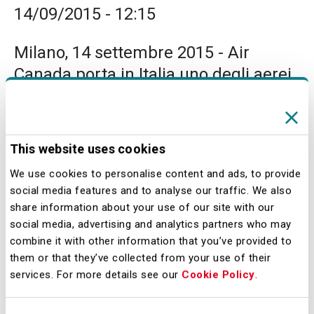
14/09/2015 - 12:15
Milano, 14 settembre 2015 - Air
Canada porta in Italia uno degli aerei
tecnologicamente più avanzati del
mondo, il Boeing 787 Dreamliner
serie 900. Il 15 settembre a Malpensa
This website uses cookies
parte, infatti, il primo volo dall’Italia
We use cookies to personalise content and ads, to provide
verso il Canada del nuovo gioiello
social media features and to analyse our traffic. We also
tecnologico della Boeing, la storica
share information about your use of our site with our
azienda americana primo produttore
social media, advertising and analytics partners who may
combine it with other information that you’ve provided to
mondiale di aerei civili. Il volo
them or that they’ve collected from your use of their
collegherà Milano Malpensa con
services. For more details see our
Cookie Policy
.
Toronto e offrirà servizi innovativi ai
passeggeri, realizzando un