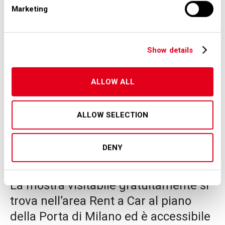
Marketing
unisce idealmente continenti, culture
e sensibilità diverse attraverso il
linguaggio universale dell'arte.
Show details
Con questa iniziativa, SEA Milan
Airports rinnova il proprio impegno
ALLOW ALL
nella promozione di progetti culturali
di respiro internazionale, offrendo ai
ALLOW SELECTION
passeggeri e ai visitatori
un'esperienza artistica capace di
DENY
stimolare riflessioni sui temi più
urgenti del nostro tempo.
La mostra visitabile gratuitamente si
trova nell’area Rent a Car al piano
della Porta di Milano ed è accessibile