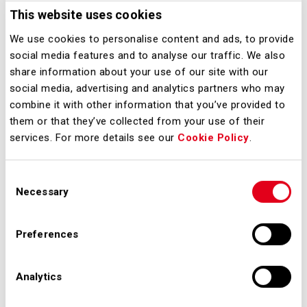
bellezza.
This website uses cookies
In questo contesto, Malpensa si
We use cookies to personalise content and ads, to provide
conferma non solo porta d'accesso
social media features and to analyse our traffic. We also
internazionale al territorio, ma anche
share information about your use of our site with our
social media, advertising and analytics partners who may
luogo di incontro tra culture,
combine it with other information that you’ve provided to
innovazione e impegno verso un
them or that they’ve collected from your use of their
futuro più sostenibile.
services. For more details see our
Cookie Policy
.
L'arrivo delle opere a Milano
Malpensa è stato reso possibile
Consent
Necessary
Selection
grazie al supporto di Turkish Airlines,
che ha coordinato il trasporto
Preferences
internazionale delle opere
dall'Argentina, tappa precedente del
Analytics
percorso espositivo, contribuendo alla
realizzazione di un progetto che